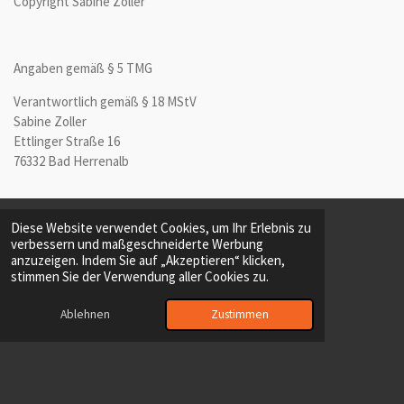
Copyright Sabine Zoller
Angaben gemäß § 5 TMG
Verantwortlich gemäß § 18 MStV
Sabine Zoller
Ettlinger Straße 16
76332 Bad Herrenalb
Diese Website verwendet Cookies, um Ihr Erlebnis zu
verbessern und maßgeschneiderte Werbung
F
I
Y
anzuzeigen. Indem Sie auf „Akzeptieren“ klicken,
a
n
o
stimmen Sie der Verwendung aller Cookies zu.
c
s
u
Impressum
e
t
T
b
a
u
Ablehnen
Zustimmen
Telefon
Karte
o
g
b
Datenschutz
o
r
e
© 2025 - 2026 schwarzwaldentdecker
k
a
m
Mit Unterstützung von
Webador