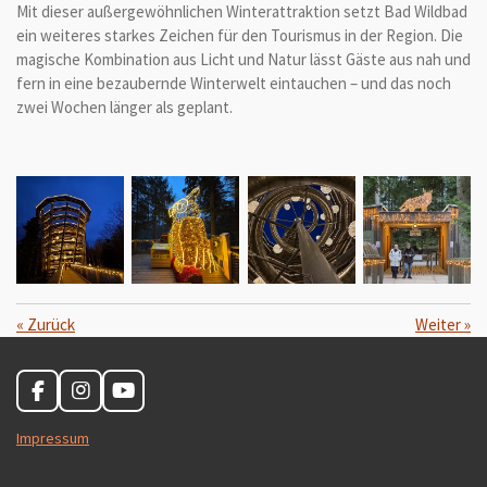
Mit dieser außergewöhnlichen Winterattraktion setzt Bad Wildbad
ein weiteres starkes Zeichen für den Tourismus in der Region. Die
magische Kombination aus Licht und Natur lässt Gäste aus nah und
fern in eine bezaubernde Winterwelt eintauchen – und das noch
zwei Wochen länger als geplant.
«
Zurück
Weiter
»
F
I
Y
a
n
o
c
s
u
Impressum
e
t
T
b
a
u