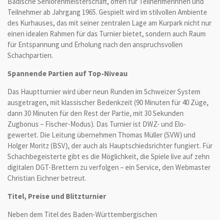
Badische Seniorenmeisterschaft, offen für Teilnehmerinnen und
Teilnehmer ab Jahrgang 1965. Gespielt wird im stilvollen Ambiente
des Kurhauses, das mit seiner zentralen Lage am Kurpark nicht nur
einen idealen Rahmen für das Turnier bietet, sondern auch Raum
für Entspannung und Erholung nach den anspruchsvollen
Schachpartien.
Spannende Partien auf Top-Niveau
Das Hauptturnier wird über neun Runden im Schweizer System
ausgetragen, mit klassischer Bedenkzeit (90 Minuten für 40 Züge,
dann 30 Minuten für den Rest der Partie, mit 30 Sekunden
Zugbonus – Fischer-Modus). Das Turnier ist DWZ- und Elo-
gewertet. Die Leitung übernehmen Thomas Müller (SVW) und
Holger Moritz (BSV), der auch als Hauptschiedsrichter fungiert. Für
Schachbegeisterte gibt es die Möglichkeit, die Spiele live auf zehn
digitalen DGT-Brettern zu verfolgen – ein Service, den Webmaster
Christian Eichner betreut.
Titel, Preise und Blitzturnier
Neben dem Titel des Baden-Württembergischen