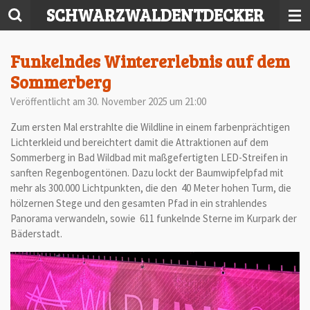
SCHWARZWALDENTDECKER
Zum
Hauptinhalt
springen
Funkelndes Wintererlebnis auf dem
Sommerberg
Veröffentlicht am 30. November 2025 um 21:00
Zum ersten Mal erstrahlte die Wildline in einem farbenprächtigen
Lichterkleid und bereichtert damit die Attraktionen auf dem
Sommerberg in Bad Wildbad mit maßgefertigten LED-Streifen in
sanften Regenbogentönen. Dazu lockt der Baumwipfelpfad mit
mehr als 300.000 Lichtpunkten, die den 40 Meter hohen Turm, die
hölzernen Stege und den gesamten Pfad in ein strahlendes
Panorama verwandeln, sowie 611 funkelnde Sterne im Kurpark der
Bäderstadt.