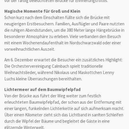
vor der farbig beleuchteten Brücke für Erinnerungsfotos.
Magische Momente für Groß und Klein
Schon kurz nach dem Einschalten füllte sich die Brücke mit
neugierigen Erstbesuchern. Familien, Ausflügler und Paare nutzten
die ruhigen Abendstunden, um die 380 Meter lange Hängebrücke in
besonderer Atmosphäre zu erleben. Viele verbanden den Besuch
mit einem Wochenendaufenthalt im Nordschwarzwald oder einer
vorweihnachtlichen Auszeit.
Am 6. Dezember erwartet die Besucher ein zusätzliches Highlight:
Die Orchestervereinigung Calmbach spielt traditionelle
Weihnachtslieder, während Nikolaus und Maskottchen Lenny
Luchs kleine Überraschungen bereithalten.
Lichtermeer auf dem Baumwipfelpfad
Von der Brücke aus führt der Weg weiter zum festlich
erleuchteten Baumwipfelpfad, der schon aus der Entfernung mit
einer langen, funkelnden Lichterkette auf sich aufmerksam macht.
Über einen Kilometer zieht sich das Lichtband in sanften Schleifen
durch die Wipfel der Bäume und begleitet die Gäste in eine
glitzernde Winterwelt.