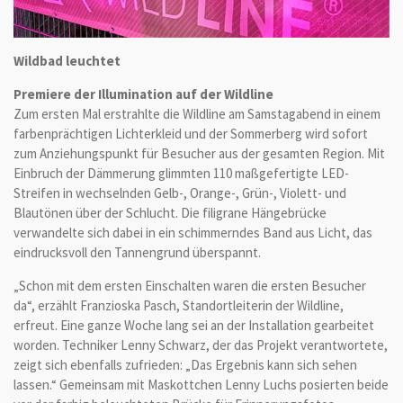
Wildbad leuchtet
Premiere der Illumination auf der Wildline
Zum ersten Mal erstrahlte die Wildline am Samstagabend in einem
farbenprächtigen Lichterkleid und der Sommerberg wird sofort
zum Anziehungspunkt für Besucher aus der gesamten Region. Mit
Einbruch der Dämmerung glimmten 110 maßgefertigte LED-
Streifen in wechselnden Gelb-, Orange-, Grün-, Violett- und
Blautönen über der Schlucht. Die filigrane Hängebrücke
verwandelte sich dabei in ein schimmerndes Band aus Licht, das
eindrucksvoll den Tannengrund überspannt.
„Schon mit dem ersten Einschalten waren die ersten Besucher
da“, erzählt Franzioska Pasch, Standortleiterin der Wildline,
erfreut. Eine ganze Woche lang sei an der Installation gearbeitet
worden. Techniker Lenny Schwarz, der das Projekt verantwortete,
zeigt sich ebenfalls zufrieden: „Das Ergebnis kann sich sehen
lassen.“ Gemeinsam mit Maskottchen Lenny Luchs posierten beide